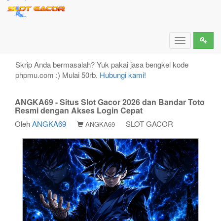
ANGKA69 - Situs Slot Gacor 2026 dan Bandar Toto
Resmi dengan Akses Login Cepat
Toggle
navigation
Skrip Anda bermasalah? Yuk pakai jasa bengkel kode
phpmu.com :) Mulai 50rb.
Hubungi kami!
ANGKA69 - Situs Slot Gacor 2026 dan Bandar Toto
Resmi dengan Akses Login Cepat
Oleh
ANGKA69
SLOT GACOR
ANGKA69