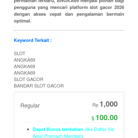
permainan terbaru, ANGKA69 menjadi pilihan bagi
pengguna yang mencari platform slot gacor 2026
dengan akses cepat dan pengalaman bermain
optimal.
Keyword Terkait :
SLOT
ANGKA69
ANGKA69
ANGKA69
SLOT GACOR
BANDAR SLOT GACOR
1,000
Regular
Rp
100.00
Dapat Bonus tambahan
Jika Daftar Via
Akun Premium Members