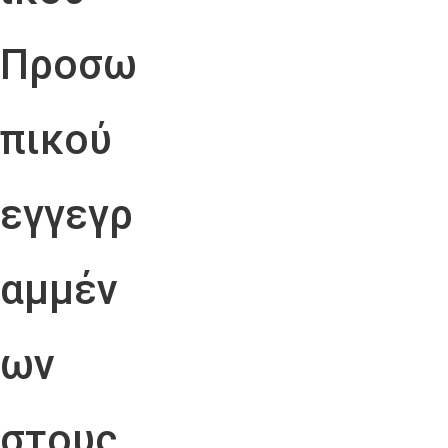
Προσω
πικού
εγγεγρ
αμμέν
ων
στους