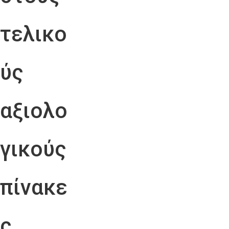
τελικο
ύς
αξιολο
γικούς
πίνακε
ς