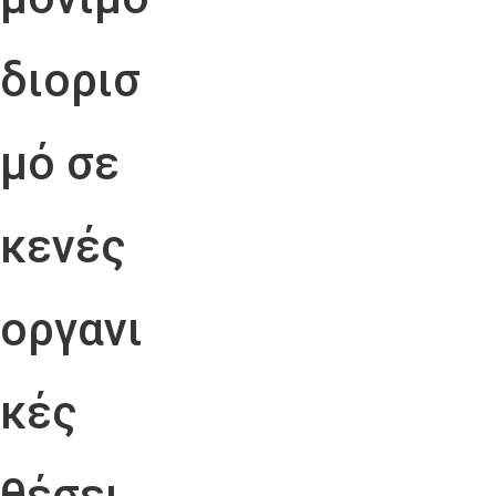
διορισ
μό σε
κενές
οργανι
κές
θέσει