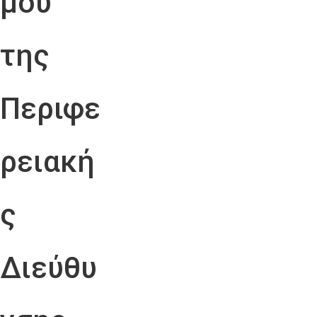
μού
της
Περιφε
ρειακή
ς
Διεύθυ