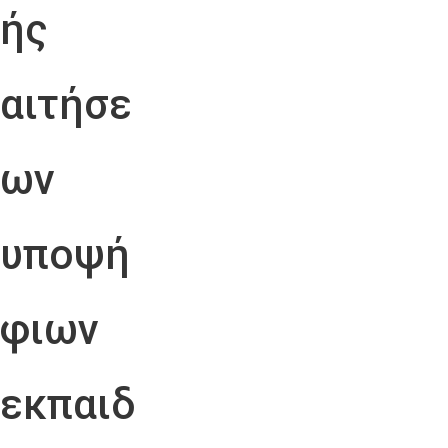
ής
αιτήσε
ων
υποψή
φιων
εκπαιδ