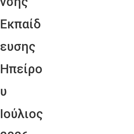
νσης
Εκπαίδ
ευσης
Ηπείρο
υ
Ιούλιος