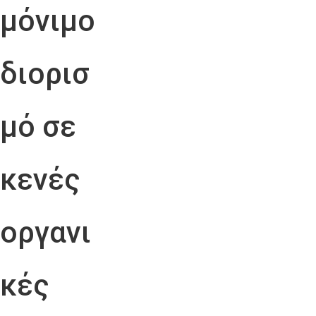
μόνιμο
διορισ
μό σε
κενές
οργανι
κές