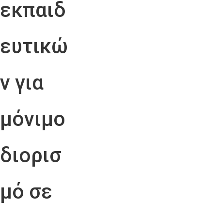
εκπαιδ
ευτικώ
ν για
μόνιμο
διορισ
μό σε