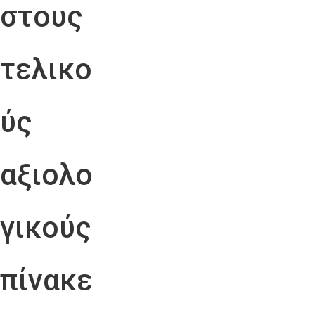
στους
τελικο
ύς
αξιολο
γικούς
πίνακε