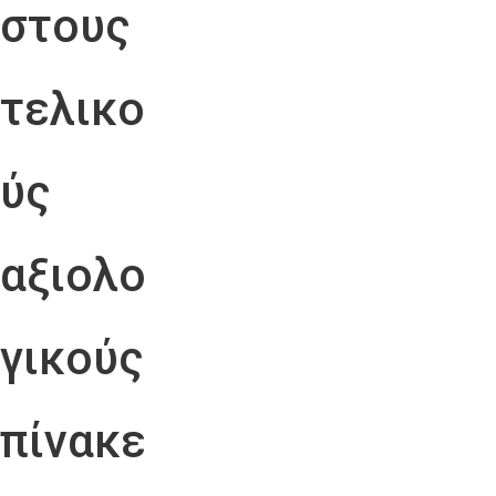
στους
τελικο
ύς
αξιολο
γικούς
πίνακε