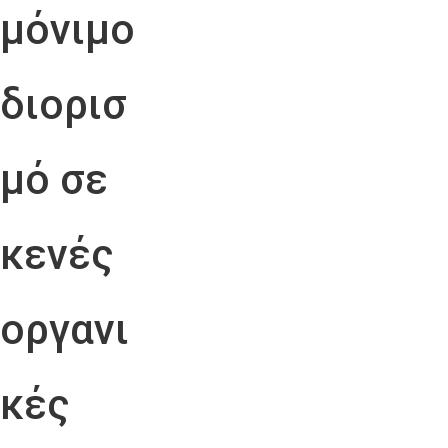
μόνιμο
διορισ
μό σε
κενές
οργανι
κές