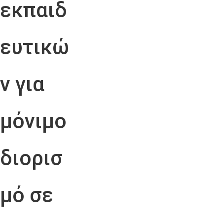
εκπαιδ
ευτικώ
ν για
μόνιμο
διορισ
μό σε