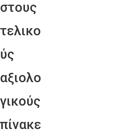
στους
τελικο
ύς
αξιολο
γικούς
πίνακε