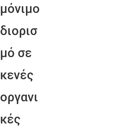
μόνιμο
διορισ
μό σε
κενές
οργανι
κές