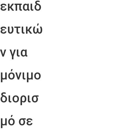
εκπαιδ
ευτικώ
ν για
μόνιμο
διορισ
μό σε