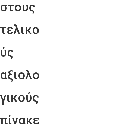
στους
τελικο
ύς
αξιολο
γικούς
πίνακε