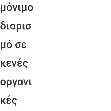
μόνιμο
διορισ
μό σε
κενές
οργανι
κές