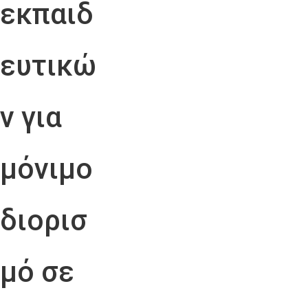
εκπαιδ
ευτικώ
ν για
μόνιμο
διορισ
μό σε