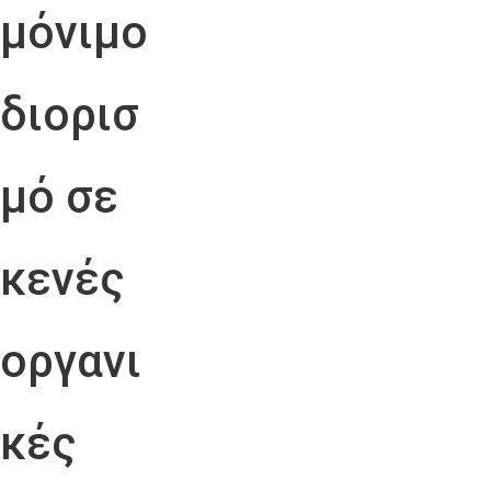
μόνιμο
διορισ
μό σε
κενές
οργανι
κές