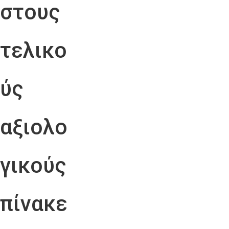
στους
τελικο
ύς
αξιολο
γικούς
πίνακε