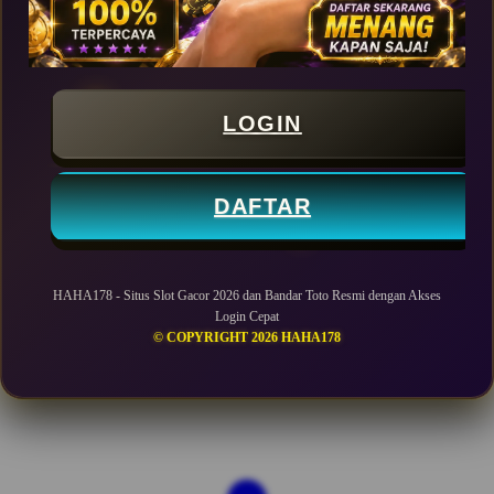
LOGIN
DAFTAR
HAHA178 - Situs Slot Gacor 2026 dan Bandar Toto Resmi dengan Akses
Login Cepat
© COPYRIGHT 2026 HAHA178