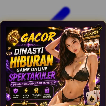
Xootz
Y
Yamatoya
Z
Zaxy
Zoggs
0-9
4Moms
59S