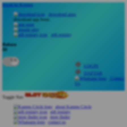
lewati ke Konten
download apps
download app from:
gift registry
Bahasa
ID
LOGIN
DAFTAR
Contact
Us
Toggle Nav
about Kanmo Circle
gift registry
store finder
contact us