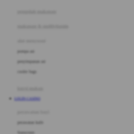
Joie
pengolah makanan
Joolz
Jujube
makanan & multivitamin
K
alat menyusui
Kiddycuts
pompa asi
Kumon
penyimpanan asi
L
cooler bags
Leapfrog
kursi makan
Leclerc
LOGIN CASINO
Lee Vierra
Lillebaby
perawatan bayi
Little Bird Told Me
perawatan kulit
Little Miss Janis
Sunscreen