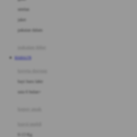
Dae Organics
setelan
Docare
jaket
Doona
pakaian dalam
Down To Earth
Drew
pakaian tidur
Dr. Brown's
HAHA178
E
kereta dorong
ELC
bayi baru lahir
Ergobaby
usia 6 bulan+
Expert Care
koper anak
Ezyroller
kursi mobil
F
0-13 Kg