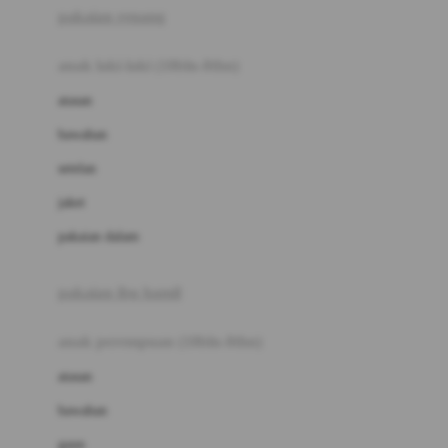
pakaian renang
Bumkins
anak laki-laki (18bln-8thn)
C
atasan
Cetaphil
bawahan
Chicco
setelan
Childlife
jaket
Clevamama
pakaian dalam
Cocolatte
Cottonseeds
pakaian ibu hamil
Cozy N Safe
anak perempuan (18bln-8thn)
Crane
atasan
Cybex
bawahan
D
gaun