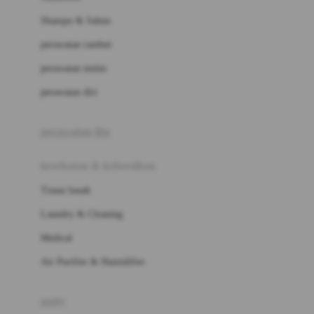
London Taxi
Shampo & Sabun
Love To Dream
perawatan rambut
perawatan mulut
M
perawatan diri
Magformers
Mama's Choice
perawatan ibu
Mamas&Papas
kesehatan & kebersihan
Mamaway
Tissue basah
Maxi Cosi
Laundry & Cleaning
Megabloks
Medical
Micro
Air Purifier & Humidifier
MiDeer
Mimi & Lula
potty
Mini Monkey