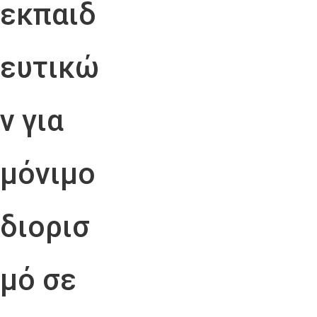
εκπαιδ
ευτικώ
ν για
μόνιμο
διορισ
μό σε