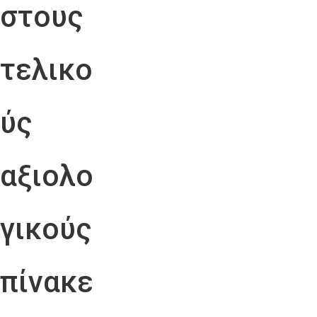
στους
τελικο
ύς
αξιολο
γικούς
πίνακε