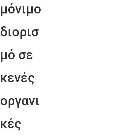
μόνιμο
διορισ
μό σε
κενές
οργανι
κές