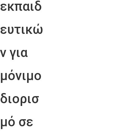
εκπαιδ
ευτικώ
ν για
μόνιμο
διορισ
μό σε