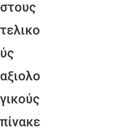
στους
τελικο
ύς
αξιολο
γικούς
πίνακε