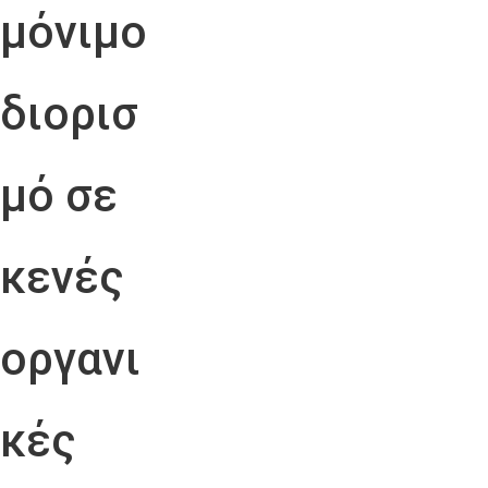
μόνιμο
διορισ
μό σε
κενές
οργανι
κές