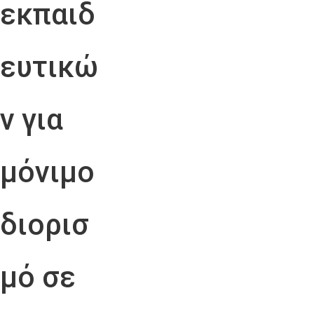
εκπαιδ
ευτικώ
ν για
μόνιμο
διορισ
μό σε