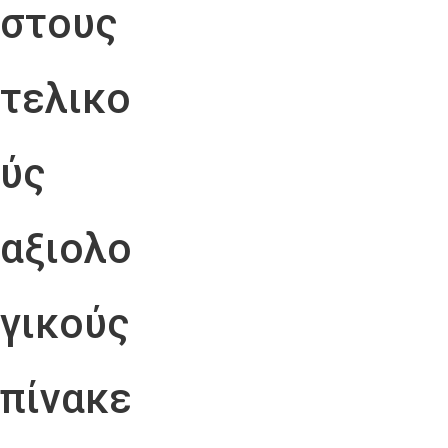
στους
τελικο
ύς
αξιολο
γικούς
πίνακε