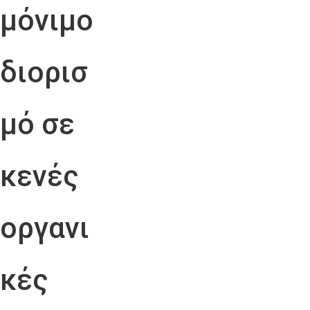
μόνιμο
διορισ
μό σε
κενές
οργανι
κές