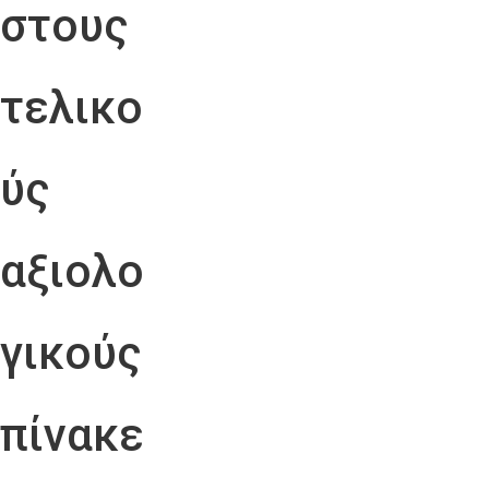
στους
τελικο
ύς
αξιολο
γικούς
πίνακε