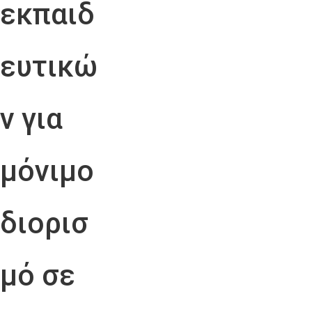
εκπαιδ
ευτικώ
ν για
μόνιμο
διορισ
μό σε