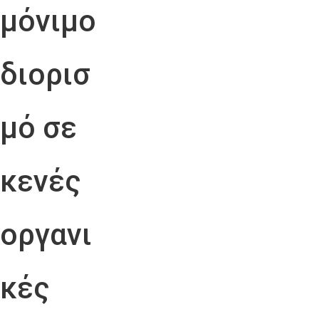
μόνιμο
διορισ
μό σε
κενές
οργανι
κές