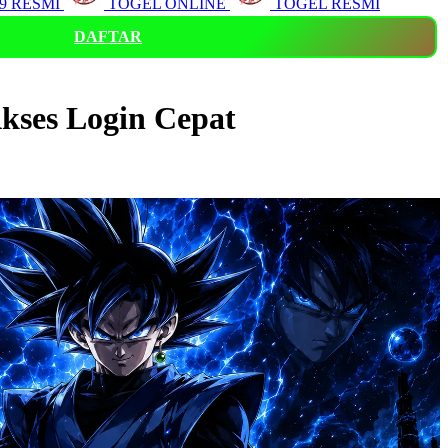
9 RESMI
TOGEL ONLINE
TOGEL RESMI
DAFTAR
kses Login Cepat