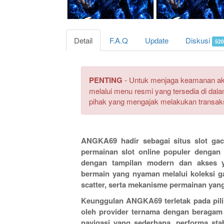
Detail
F.A.Q
Update
Diskusi
52
PENTING
- Untuk menjaga keamanan aku
melalui menu resmi yang tersedia di dala
pihak yang mengajak melakukan transaksi 
ANGKA69 hadir sebagai situs slot gac
permainan slot online populer dengan
dengan tampilan modern dan akses
bermain yang nyaman melalui koleksi gam
scatter, serta mekanisme permainan yang
Keunggulan ANGKA69 terletak pada pil
oleh provider ternama dengan beragam 
navigasi yang sederhana, performa sta