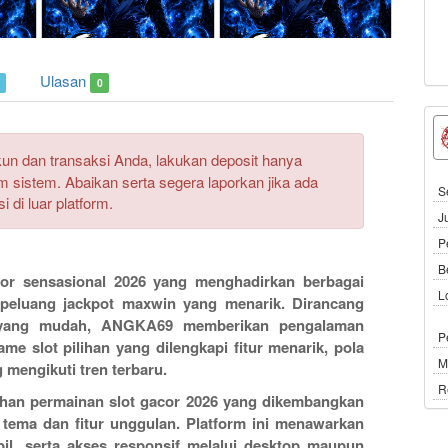
Ulasan
0
0
n dan transaksi Anda, lakukan deposit hanya
m sistem. Abaikan serta segera laporkan jika ada
S
di luar platform.
J
P
B
or sensasional 2026 yang menghadirkan berbagai
L
 peluang jackpot maxwin yang menarik. Dirancang
 yang mudah, ANGKA69 memberikan pengalaman
P
e slot pilihan yang dilengkapi fitur menarik, pola
M
 mengikuti tren terbaru.
R
ihan permainan slot gacor 2026 yang dikembangkan
tema dan fitur unggulan. Platform ini menawarkan
bil, serta akses responsif melalui desktop maupun