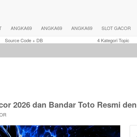
us Slot Gacor 2026 dan Bandar Toto Resmi dengan Aks
Products
577
Topic
5,859
T
ANGKA69
ANGKA69
ANGKA69
SLOT GACOR
Source Code + DB
4 Kategori Topic
cor 2026 dan Bandar Toto Resmi de
COR