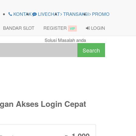
es Login Cepat
KONTAK
LIVECHAT
TRANSAKSI
PROMO
Comments
10,905
BANDAR SLOT
REGISTER
LOGIN
VIP
Solusi Masalah anda
Search
ngan Akses Login Cepat
1,000