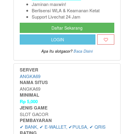
Jaminan maxwin!
Berlisensi WLA & Keamanan Ketat
Support Livechat 24 Jam
Daftar Sekarang
LOGIN
Apa Itu slotgacor?
Baca Disini
SERVER
ANGKA69
NAMA SITUS
ANGKA69
MINIMAL
Rp
5,000
JENIS GAME
SLOT GACOR
PEMBAYARAN
✔ BANK, ✔ E-WALLET, ✔PULSA, ✔ QRIS
RATING