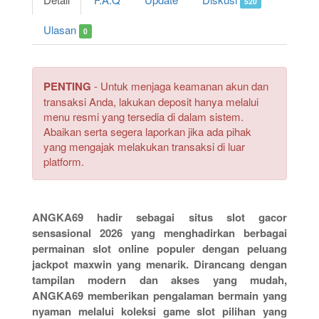
520
Ulasan
0
PENTING
- Untuk menjaga keamanan akun dan
transaksi Anda, lakukan deposit hanya melalui
menu resmi yang tersedia di dalam sistem.
Abaikan serta segera laporkan jika ada pihak
yang mengajak melakukan transaksi di luar
platform.
ANGKA69 hadir sebagai situs slot gacor
sensasional 2026 yang menghadirkan berbagai
permainan slot online populer dengan peluang
jackpot maxwin yang menarik. Dirancang dengan
tampilan modern dan akses yang mudah,
ANGKA69 memberikan pengalaman bermain yang
nyaman melalui koleksi game slot pilihan yang