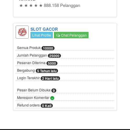
★ ★ ★ ★ ★ 888.158 Pelanggan
SLOT GACOR
Lihat Profile
Chat Pelanggan
Semua Produk
10000
Jumlah Pelanggan
25000
Pesanan Diterima
5000
Bergabung
5 Tahun lalu
Login Terakhir
2 Hari lalu
Pesan Belum Dibuka
9
Merespon Komentar
-
Refund orders
0 Kali