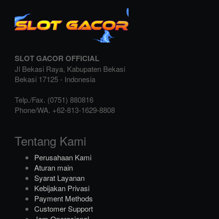
SLOT GACOR OFFICIAL
Jl Bekasi Raya, Kabupaten Bekasi
Bekasi
17125
-
Indonesia
Telp./Fax.
(0751) 880816
Phone/WA.
+62-813-1629-8808
Tentang Kami
Perusahaan Kami
Aturan main
Syarat Layanan
Kebijakan Privasi
Payment Methods
Customer Support
Jam Operasional