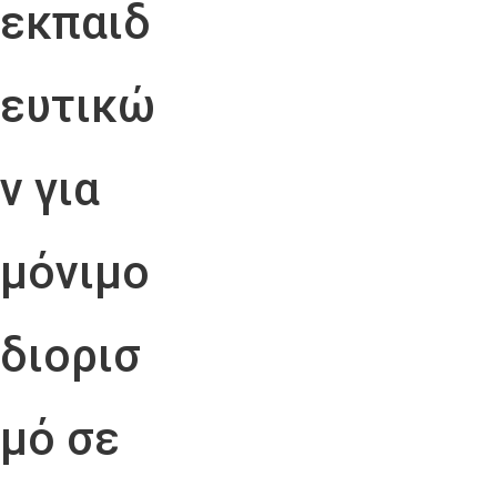
εκπαιδ
ευτικώ
ν για
μόνιμο
διορισ
μό σε