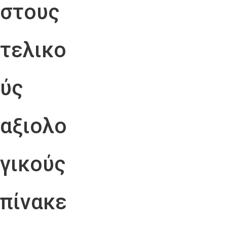
στους
τελικο
ύς
αξιολο
γικούς
πίνακε