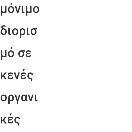
μόνιμο
διορισ
μό σε
κενές
οργανι
κές