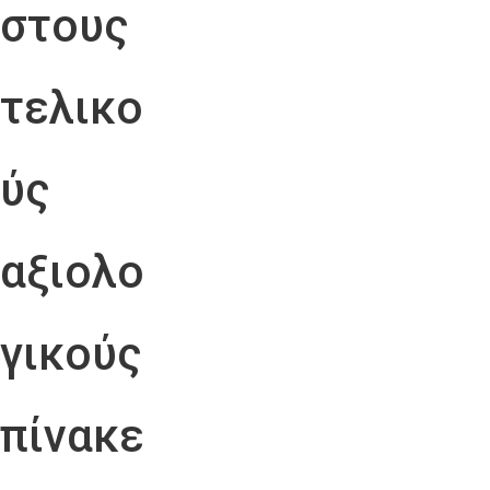
στους
τελικο
ύς
αξιολο
γικούς
πίνακε