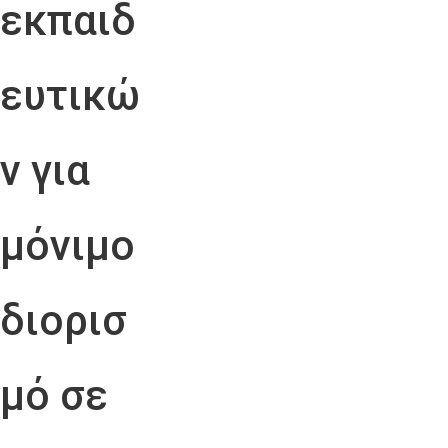
εκπαιδ
ευτικώ
ν για
μόνιμο
διορισ
μό σε