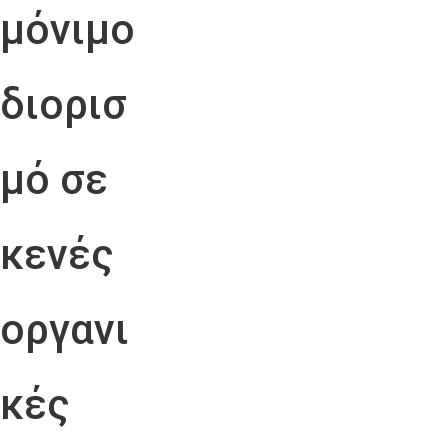
μόνιμο
διορισ
μό σε
κενές
οργανι
κές